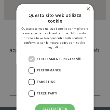
×
Questo sito web utilizza
cookie
Questo sito web utilizza i cookie per migliorare
Hai una libreria?
la tua esperienza di navigazione. Utilizzando il
nostro sito web acconsenti a tutti i cookie in
Scrivici a
per
conformità con la nostra policy per i cookie.
Leggi di più
aggiungere o modificare i tuoi dati.
STRETTAMENTE NECESSARI
Librerie
PERFORMANCE
TARGETING
Carica altro
TERZE PARTI
ACCETTA TUTTO