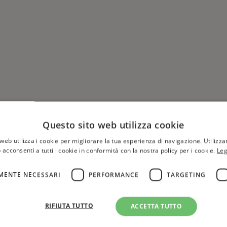
Questo sito web utilizza cookie
web utilizza i cookie per migliorare la tua esperienza di navigazione. Utilizza
 acconsenti a tutti i cookie in conformità con la nostra policy per i cookie.
Leg
MENTE NECESSARI
PERFORMANCE
TARGETING
Hai una libreria?
per aggiungere o modificare 
RIFIUTA TUTTO
ACCETTA TUTTO