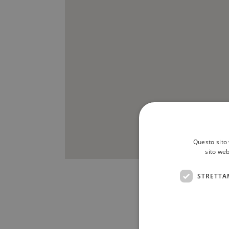
Questo sito 
sito web
STRETTA
Scrivici a