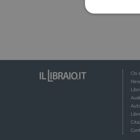
I cookie strettamente necessa
web non può essere utilizza
Nome
wordpress_test_cookie
Chi 
New
wordpress_sec_[hash]
Libr
wordpress_logged_in_[ha
Audi
CookieScriptConsent
Auto
Libr
msToken
Cita
Cont