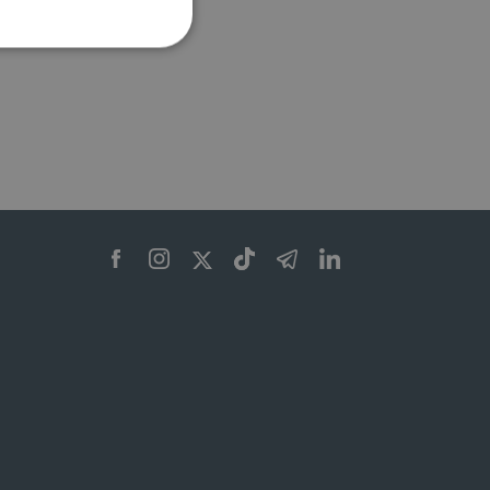
ione dell'account. Il sito
 pagina di login. Il
 Web è impostato per
sito
sito
te per il dominio corrente.
azione e sicurezza,
i loro dati siano protetti
no con i suoi servizi.