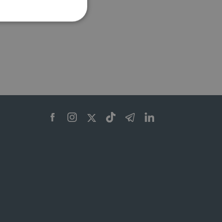
ione dell'account. Il sito
 pagina di login. Il
 Web è impostato per
sito
sito
te per il dominio corrente.
azione e sicurezza,
i loro dati siano protetti
no con i suoi servizi.