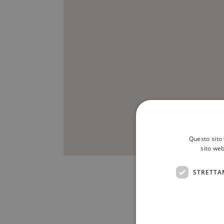
Questo sito 
sito web
STRETTA
Scrivici a