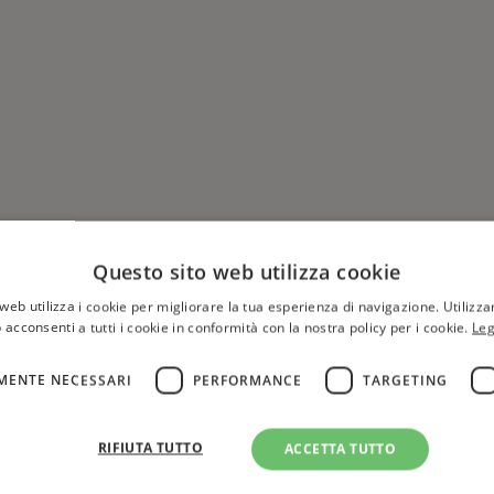
Questo sito web utilizza cookie
web utilizza i cookie per migliorare la tua esperienza di navigazione. Utilizza
 acconsenti a tutti i cookie in conformità con la nostra policy per i cookie.
Leg
MENTE NECESSARI
PERFORMANCE
TARGETING
Hai una libreria?
per aggiungere o modificare 
RIFIUTA TUTTO
ACCETTA TUTTO