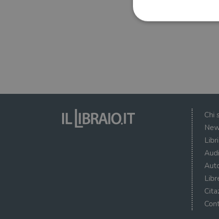
I cookie strettamente necessa
web non può essere utilizza
Nome
wordpress_test_cookie
Chi 
New
wordpress_sec_[hash]
Libr
wordpress_logged_in_[ha
Audi
CookieScriptConsent
Auto
Libr
msToken
Cita
Cont