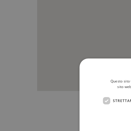
Questo sito 
sito web
STRETTA
Scrivici a