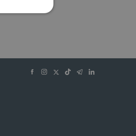
ione dell'account. Il sito
 pagina di login. Il
 Web è impostato per
sito
sito
te per il dominio corrente.
azione e sicurezza,
i loro dati siano protetti
no con i suoi servizi.