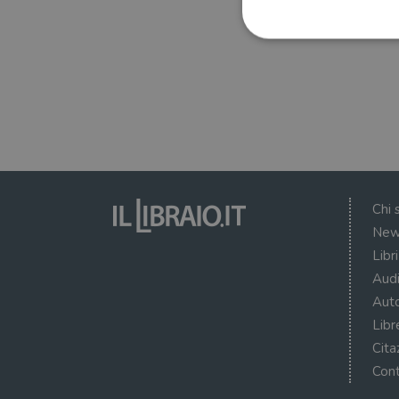
I cookie strettamente necessa
web non può essere utilizza
Nome
wordpress_test_cookie
Chi 
New
wordpress_sec_[hash]
Libr
wordpress_logged_in_[ha
Audi
CookieScriptConsent
Auto
Libr
msToken
Cita
Cont