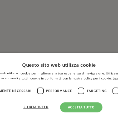
Questo sito web utilizza cookie
web utilizza i cookie per migliorare la tua esperienza di navigazione. Utilizza
 acconsenti a tutti i cookie in conformità con la nostra policy per i cookie.
Leg
MENTE NECESSARI
PERFORMANCE
TARGETING
Hai una libreria?
per aggiungere o modificare 
RIFIUTA TUTTO
ACCETTA TUTTO