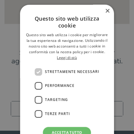
×
Questo sito web utilizza
cookie
Questo sito web utilizza i cookie per migliorare
Hai una libreria?
la tua esperienza di navigazione. Utilizzando il
nostro sito web acconsenti a tutti i cookie in
Scrivici a
per
conformità con la nostra policy per i cookie.
Leggi di più
aggiungere o modificare i tuoi dati.
STRETTAMENTE NECESSARI
Librerie
PERFORMANCE
TARGETING
Carica altro
TERZE PARTI
ACCETTA TUTTO