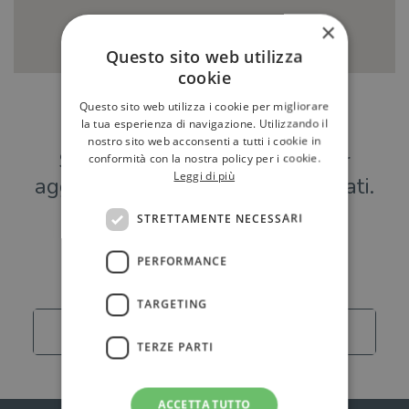
×
Questo sito web utilizza
cookie
Questo sito web utilizza i cookie per migliorare
Hai una libreria?
la tua esperienza di navigazione. Utilizzando il
nostro sito web acconsenti a tutti i cookie in
Scrivici a
per
conformità con la nostra policy per i cookie.
Leggi di più
aggiungere o modificare i tuoi dati.
STRETTAMENTE NECESSARI
Librerie
PERFORMANCE
TARGETING
Carica altro
TERZE PARTI
ACCETTA TUTTO