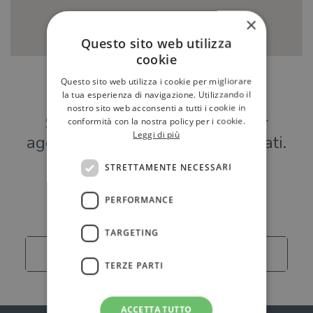
×
Questo sito web utilizza
cookie
Questo sito web utilizza i cookie per migliorare
Hai una libreria?
la tua esperienza di navigazione. Utilizzando il
nostro sito web acconsenti a tutti i cookie in
Scrivici a
per
conformità con la nostra policy per i cookie.
Leggi di più
aggiungere o modificare i tuoi dati.
STRETTAMENTE NECESSARI
Librerie
PERFORMANCE
TARGETING
Carica altro
TERZE PARTI
ACCETTA TUTTO