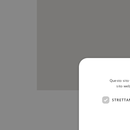
Questo sito 
sito web
STRETTA
Scrivici a