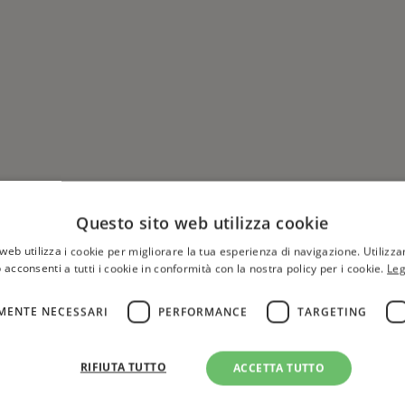
Questo sito web utilizza cookie
web utilizza i cookie per migliorare la tua esperienza di navigazione. Utilizza
 acconsenti a tutti i cookie in conformità con la nostra policy per i cookie.
Leg
MENTE NECESSARI
PERFORMANCE
TARGETING
Hai una libreria?
per aggiungere o modificare 
RIFIUTA TUTTO
ACCETTA TUTTO