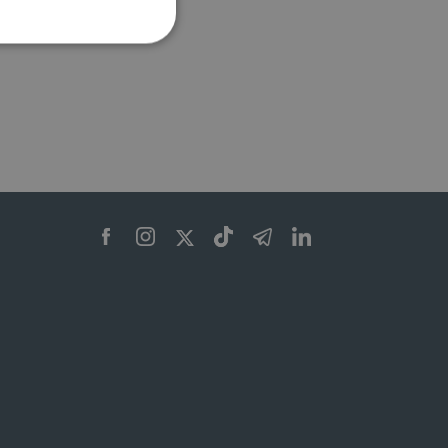
ione dell'account. Il sito
 pagina di login. Il
 Web è impostato per
sito
sito
te per il dominio corrente.
azione e sicurezza,
i loro dati siano protetti
no con i suoi servizi.