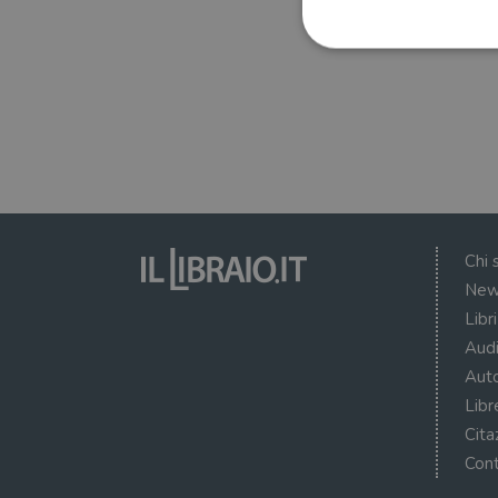
I cookie strettamente necessa
web non può essere utilizza
Nome
wordpress_test_cookie
Chi 
New
wordpress_sec_[hash]
Libr
wordpress_logged_in_[ha
Audi
CookieScriptConsent
Auto
Libr
msToken
Cita
Cont