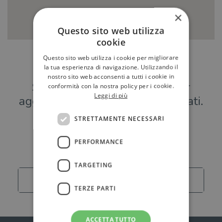
×
Questo sito web utilizza
cookie
Questo sito web utilizza i cookie per migliorare
Hai una libreria?
la tua esperienza di navigazione. Utilizzando il
nostro sito web acconsenti a tutti i cookie in
Scrivici a
per
conformità con la nostra policy per i cookie.
Leggi di più
aggiungere o modificare i tuoi dati.
STRETTAMENTE NECESSARI
Librerie
PERFORMANCE
TARGETING
Carica altro
TERZE PARTI
ACCETTA TUTTO