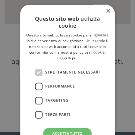
×
Questo sito web utilizza
cookie
Questo sito web utilizza i cookie per migliorare
Hai una libreria?
la tua esperienza di navigazione. Utilizzando il
nostro sito web acconsenti a tutti i cookie in
Scrivici a
per
conformità con la nostra policy per i cookie.
Leggi di più
aggiungere o modificare i tuoi dati.
STRETTAMENTE NECESSARI
Librerie
PERFORMANCE
TARGETING
Carica altro
TERZE PARTI
ACCETTA TUTTO