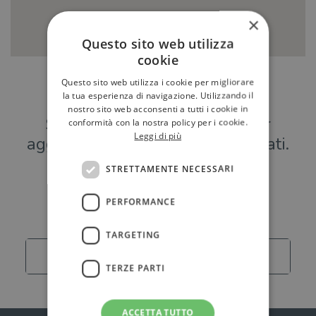
×
Questo sito web utilizza
cookie
Questo sito web utilizza i cookie per migliorare
Hai una libreria?
la tua esperienza di navigazione. Utilizzando il
nostro sito web acconsenti a tutti i cookie in
Scrivici a
per
conformità con la nostra policy per i cookie.
Leggi di più
aggiungere o modificare i tuoi dati.
STRETTAMENTE NECESSARI
Librerie
PERFORMANCE
TARGETING
Carica altro
TERZE PARTI
ACCETTA TUTTO