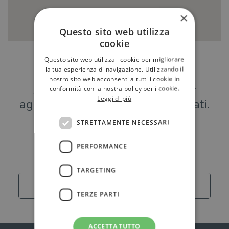
×
Questo sito web utilizza
cookie
Questo sito web utilizza i cookie per migliorare
Hai una libreria?
la tua esperienza di navigazione. Utilizzando il
nostro sito web acconsenti a tutti i cookie in
Scrivici a
per
conformità con la nostra policy per i cookie.
Leggi di più
aggiungere o modificare i tuoi dati.
STRETTAMENTE NECESSARI
Librerie
PERFORMANCE
TARGETING
Carica altro
TERZE PARTI
ACCETTA TUTTO