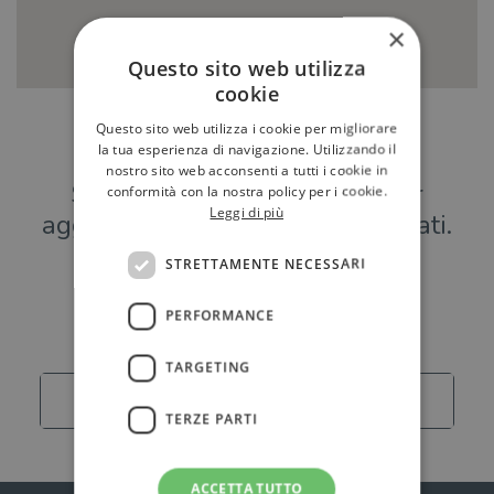
×
Questo sito web utilizza
cookie
Questo sito web utilizza i cookie per migliorare
Hai una libreria?
la tua esperienza di navigazione. Utilizzando il
nostro sito web acconsenti a tutti i cookie in
Scrivici a
per
conformità con la nostra policy per i cookie.
Leggi di più
aggiungere o modificare i tuoi dati.
STRETTAMENTE NECESSARI
Librerie
PERFORMANCE
TARGETING
Carica altro
TERZE PARTI
ACCETTA TUTTO