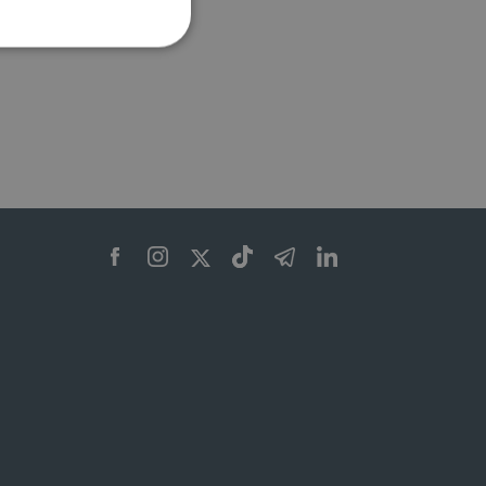
ione dell'account. Il sito
 pagina di login. Il
 Web è impostato per
sito
sito
te per il dominio corrente.
azione e sicurezza,
i loro dati siano protetti
no con i suoi servizi.