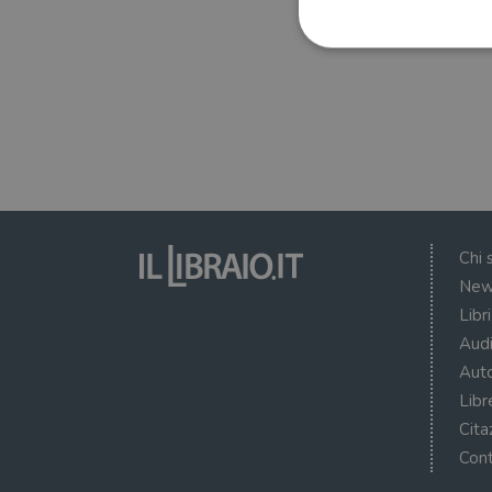
I cookie strettamente necessa
web non può essere utilizza
Nome
wordpress_test_cookie
Chi 
New
wordpress_sec_[hash]
Libr
wordpress_logged_in_[ha
Audi
CookieScriptConsent
Auto
Libr
msToken
Cita
Cont