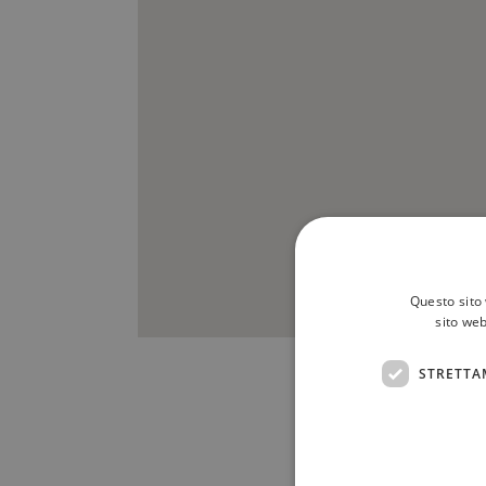
Questo sito 
sito web
STRETTA
Scrivici a