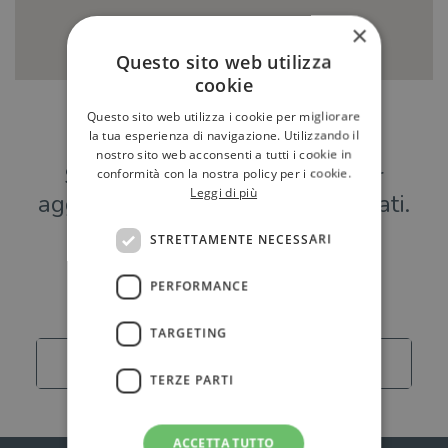
×
Questo sito web utilizza
cookie
Questo sito web utilizza i cookie per migliorare
Hai una libreria?
la tua esperienza di navigazione. Utilizzando il
nostro sito web acconsenti a tutti i cookie in
Scrivici a
per
conformità con la nostra policy per i cookie.
Leggi di più
aggiungere o modificare i tuoi dati.
STRETTAMENTE NECESSARI
Librerie
PERFORMANCE
TARGETING
Carica altro
TERZE PARTI
ACCETTA TUTTO