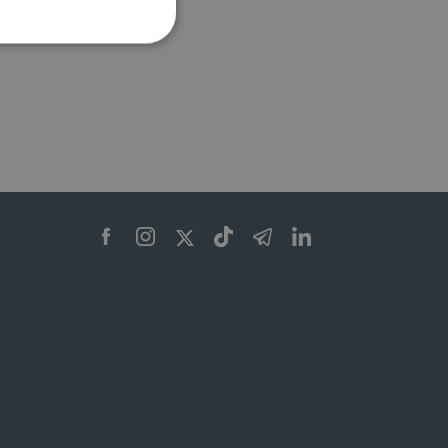
ione dell'account. Il sito
 pagina di login. Il
 Web è impostato per
sito
sito
te per il dominio corrente.
azione e sicurezza,
i loro dati siano protetti
no con i suoi servizi.