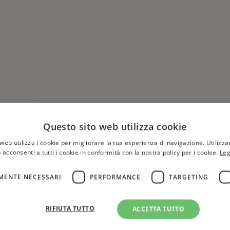
Questo sito web utilizza cookie
web utilizza i cookie per migliorare la tua esperienza di navigazione. Utilizza
 acconsenti a tutti i cookie in conformità con la nostra policy per i cookie.
Leg
MENTE NECESSARI
PERFORMANCE
TARGETING
Hai una libreria?
per aggiungere o modificare 
RIFIUTA TUTTO
ACCETTA TUTTO