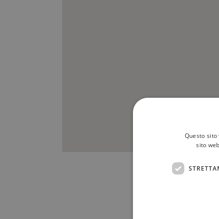
Questo sito 
sito web
STRETTA
Scrivici a