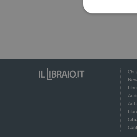
I cookie strettamente necessa
web non può essere utilizza
Nome
wordpress_test_cookie
Chi 
New
wordpress_sec_[hash]
Libr
wordpress_logged_in_[ha
Audi
CookieScriptConsent
Auto
Libr
msToken
Cita
Cont