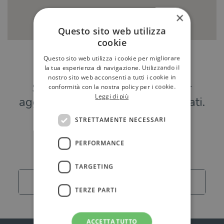
×
Questo sito web utilizza
cookie
Questo sito web utilizza i cookie per migliorare
Hai una libreria?
la tua esperienza di navigazione. Utilizzando il
nostro sito web acconsenti a tutti i cookie in
Scrivici a
per
conformità con la nostra policy per i cookie.
Leggi di più
aggiungere o modificare i tuoi dati.
STRETTAMENTE NECESSARI
Librerie
PERFORMANCE
TARGETING
Carica altro
TERZE PARTI
ACCETTA TUTTO