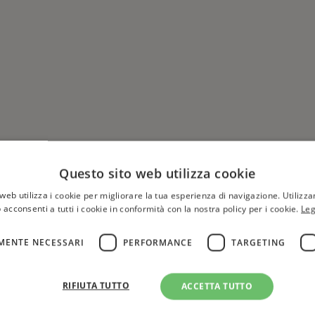
Questo sito web utilizza cookie
web utilizza i cookie per migliorare la tua esperienza di navigazione. Utilizza
 acconsenti a tutti i cookie in conformità con la nostra policy per i cookie.
Leg
MENTE NECESSARI
PERFORMANCE
TARGETING
Hai una libreria?
per aggiungere o modificare 
RIFIUTA TUTTO
ACCETTA TUTTO