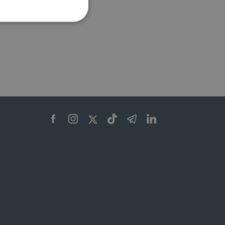
ione dell'account. Il sito
 pagina di login. Il
 Web è impostato per
sito
sito
te per il dominio corrente.
azione e sicurezza,
i loro dati siano protetti
no con i suoi servizi.