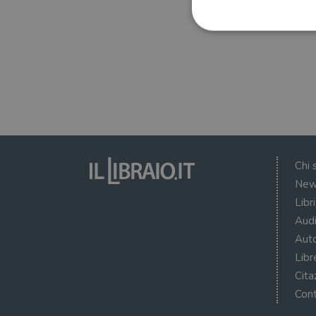
I cookie strettamente necessa
web non può essere utilizza
Nome
wordpress_test_cookie
Chi 
New
wordpress_sec_[hash]
Libr
wordpress_logged_in_[ha
Audi
CookieScriptConsent
Auto
Libr
msToken
Cita
Cont