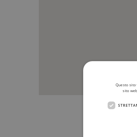
Questo sito 
sito web
STRETTA
Scrivici a