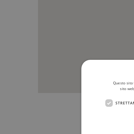
Questo sito 
sito web
STRETTA
Scrivici a