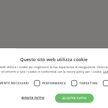
Questo sito web utilizza cookie
web utilizza i cookie per migliorare la tua esperienza di navigazione. Utilizza
 acconsenti a tutti i cookie in conformità con la nostra policy per i cookie.
Leg
MENTE NECESSARI
PERFORMANCE
TARGETING
Hai una libreria?
per aggiungere o modificare 
RIFIUTA TUTTO
ACCETTA TUTTO