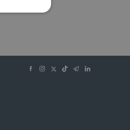
ione dell'account. Il sito
 pagina di login. Il
 Web è impostato per
sito
sito
te per il dominio corrente.
azione e sicurezza,
i loro dati siano protetti
no con i suoi servizi.