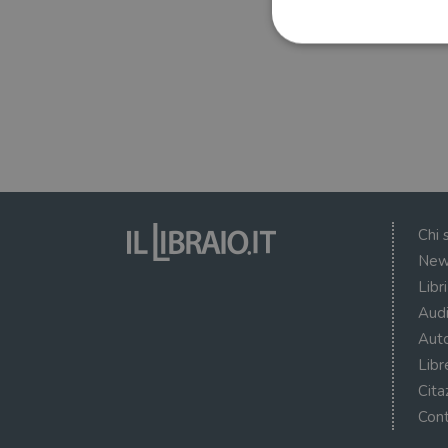
I cookie strettamente necessa
web non può essere utilizza
Nome
wordpress_test_cookie
Chi 
New
wordpress_sec_[hash]
Libr
wordpress_logged_in_[ha
Audi
CookieScriptConsent
Auto
Libr
msToken
Cita
Cont