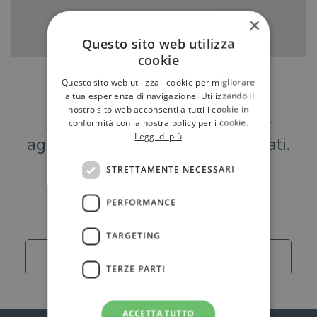
×
Questo sito web utilizza
cookie
Questo sito web utilizza i cookie per migliorare
Hai una libreria?
la tua esperienza di navigazione. Utilizzando il
nostro sito web acconsenti a tutti i cookie in
Scrivici a
per
conformità con la nostra policy per i cookie.
Leggi di più
aggiungere o modificare i tuoi dati.
STRETTAMENTE NECESSARI
Librerie
PERFORMANCE
TARGETING
Carica altro
TERZE PARTI
ACCETTA TUTTO