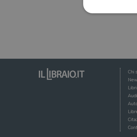
I cookie strettamente necessa
web non può essere utilizza
Nome
wordpress_test_cookie
Chi 
New
wordpress_sec_[hash]
Libr
wordpress_logged_in_[ha
Audi
CookieScriptConsent
Auto
Libr
msToken
Cita
Cont