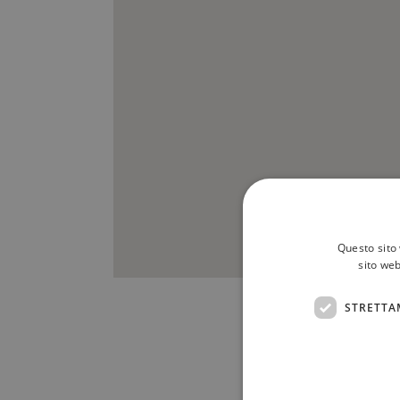
Questo sito 
sito web
STRETTA
Scrivici a