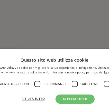
Questo sito web utilizza cookie
web utilizza i cookie per migliorare la tua esperienza di navigazione. Utilizza
 acconsenti a tutti i cookie in conformità con la nostra policy per i cookie.
Leg
MENTE NECESSARI
PERFORMANCE
TARGETING
Hai una libreria?
per aggiungere o modificare 
RIFIUTA TUTTO
ACCETTA TUTTO