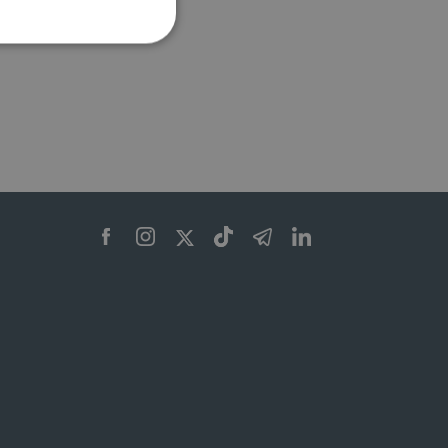
ione dell'account. Il sito
 pagina di login. Il
 Web è impostato per
sito
sito
te per il dominio corrente.
azione e sicurezza,
i loro dati siano protetti
no con i suoi servizi.