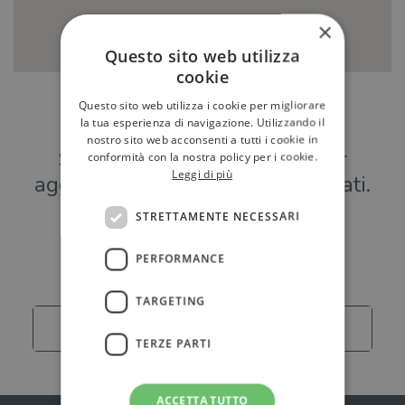
×
Questo sito web utilizza
cookie
Questo sito web utilizza i cookie per migliorare
Hai una libreria?
la tua esperienza di navigazione. Utilizzando il
nostro sito web acconsenti a tutti i cookie in
Scrivici a
per
conformità con la nostra policy per i cookie.
Leggi di più
aggiungere o modificare i tuoi dati.
STRETTAMENTE NECESSARI
Librerie
PERFORMANCE
TARGETING
Carica altro
TERZE PARTI
ACCETTA TUTTO