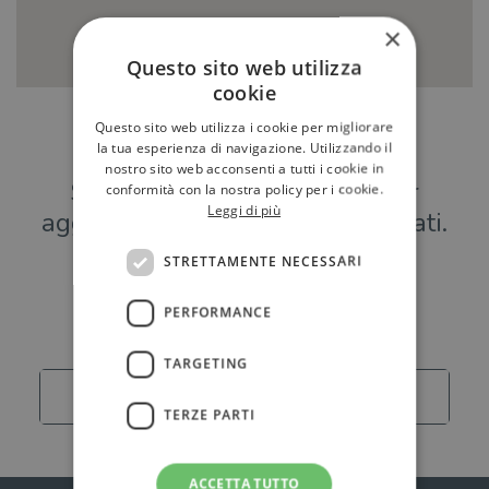
×
Questo sito web utilizza
cookie
Questo sito web utilizza i cookie per migliorare
Hai una libreria?
la tua esperienza di navigazione. Utilizzando il
nostro sito web acconsenti a tutti i cookie in
Scrivici a
per
conformità con la nostra policy per i cookie.
Leggi di più
aggiungere o modificare i tuoi dati.
STRETTAMENTE NECESSARI
Librerie
PERFORMANCE
TARGETING
Carica altro
TERZE PARTI
ACCETTA TUTTO