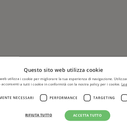
Questo sito web utilizza cookie
web utilizza i cookie per migliorare la tua esperienza di navigazione. Utilizza
 acconsenti a tutti i cookie in conformità con la nostra policy per i cookie.
Leg
MENTE NECESSARI
PERFORMANCE
TARGETING
Hai una libreria?
per aggiungere o modificare 
RIFIUTA TUTTO
ACCETTA TUTTO