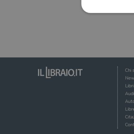
I cookie strettamente necessa
web non può essere utilizza
Nome
wordpress_test_cookie
Chi 
New
wordpress_sec_[hash]
Libr
wordpress_logged_in_[ha
Audi
CookieScriptConsent
Auto
Libr
msToken
Cita
Cont