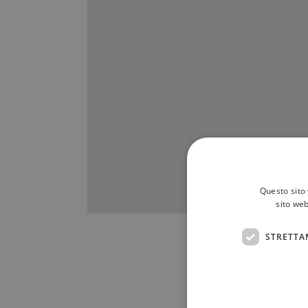
Questo sito 
sito web
STRETTA
Scrivici a