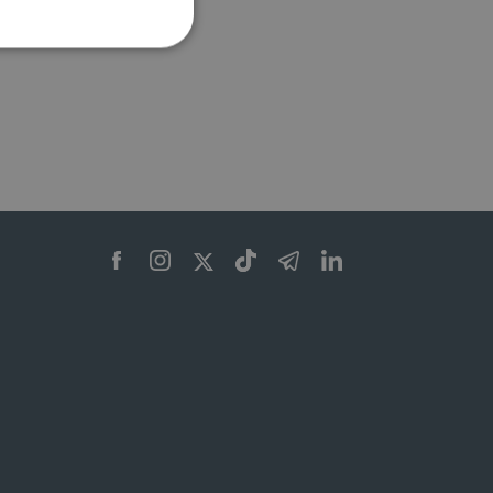
ione dell'account. Il sito
 pagina di login. Il
 Web è impostato per
sito
sito
te per il dominio corrente.
azione e sicurezza,
i loro dati siano protetti
no con i suoi servizi.