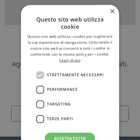
×
Questo sito web utilizza
cookie
Questo sito web utilizza i cookie per migliorare
Hai una libreria?
la tua esperienza di navigazione. Utilizzando il
nostro sito web acconsenti a tutti i cookie in
Scrivici a
per
conformità con la nostra policy per i cookie.
Leggi di più
aggiungere o modificare i tuoi dati.
STRETTAMENTE NECESSARI
Librerie
PERFORMANCE
TARGETING
Carica altro
TERZE PARTI
ACCETTA TUTTO