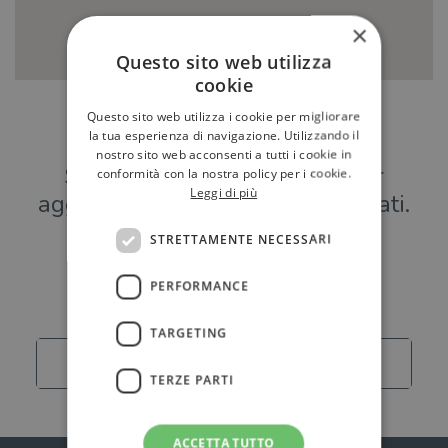
×
Questo sito web utilizza
cookie
Questo sito web utilizza i cookie per migliorare
Hai una libreria?
la tua esperienza di navigazione. Utilizzando il
nostro sito web acconsenti a tutti i cookie in
Scrivici a
per
conformità con la nostra policy per i cookie.
Leggi di più
aggiungere o modificare i tuoi dati.
STRETTAMENTE NECESSARI
Librerie
PERFORMANCE
TARGETING
Carica altro
TERZE PARTI
ACCETTA TUTTO