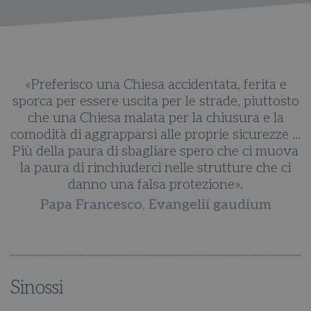
«Preferisco una Chiesa accidentata, ferita e
to
sporca per essere uscita per le strade, piuttosto
s
che una Chiesa malata per la chiusura e la
..
comodità di aggrapparsi alle proprie sicurezze ...
c
va
Più della paura di sbagliare spero che ci muova
P
i
la paura di rinchiuderci nelle strutture che ci
danno una falsa protezione».
Papa Francesco, Evangelii gaudium
Sinossi