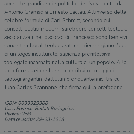
anche le grandi teorie politiche del Novecento, da
Targeting
Terze parti
Antonio Gramsci a Ernesto Laclau. All’inverso della
I cookie strettamente necessari consentono le
celebre formula di Carl Schmitt, secondo cui i
funzionalità principali del sito web come
l'accesso dell'utente e la gestione dell'account. Il
concetti politici moderni sarebbero concetti teologici
sito web non può essere utilizzato
correttamente senza i cookie strettamente
secolarizzati, nel discorso di Francesco sono ben vivi
necessari.
concetti culturali teologizzati, che riecheggiano l’idea
Fornitore
/
Nome
Scadenza
Desc
di un logos inculturato, sapienza preriflessiva
Dominio
teologale incarnata nella cultura di un popolo. Alla
wordpress_test_cookie
Sessione
Wor
Automattic
imp
Inc.
loro formulazione hanno contribuito i maggiori
ques
.illibraio.it
quan
teologi argentini dell’ultimo cinquantennio, tra cui
alla
login
Juan Carlos Scannone, che firma qui la prefazione.
vien
util
verif
bro
ISBN: 8833929388
è im
Casa Editrice: Bollati Boringhieri
per 
o rif
Pagine: 258
cook
Data di uscita: 29-03-2018
wordpress_sec_[hash]
.illibraio.it
Sessione
Usat
gesti
sess