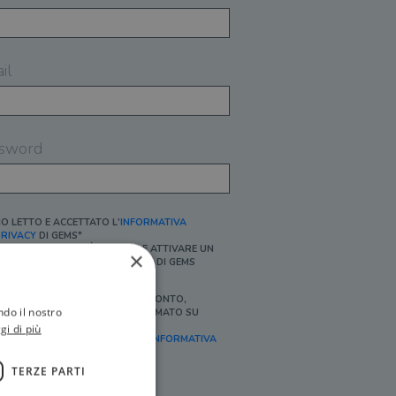
il
sword
O LETTO E ACCETTATO L'
INFORMATIVA
RIVACY
DI GEMS*
N MANCANZA NON È POSSIBILE ATTIVARE UN
×
CCOUNT E/O RICEVERE I SERVIZI DI GEMS
Ì, DESIDERO RICEVERE BUONI SCONTO,
ndo il nostro
FFERTE SPECIALI, ESSERE INFORMATO SU
ROMOZIONI E NOVITÀ.
gi di più
FINALITÀ MARKETING, ART.2 (E),
INFORMATIVA
RIVACY
]
TERZE PARTI
Ì, DESIDERO RICEVERE OFFERTE