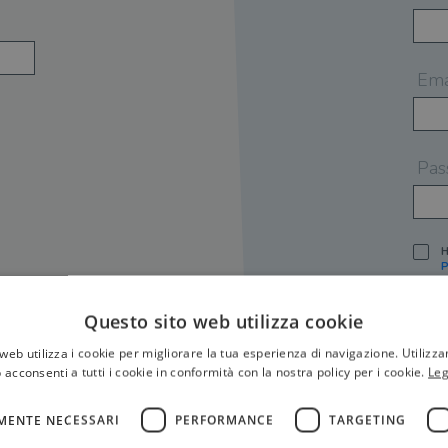
Ema
Pas
H
P
I
A
Questo sito web utilizza cookie
S
web utilizza i cookie per migliorare la tua esperienza di navigazione. Utilizza
O
P
 acconsenti a tutti i cookie in conformità con la nostra policy per i cookie.
Leg
[
P
MENTE NECESSARI
PERFORMANCE
TARGETING
S