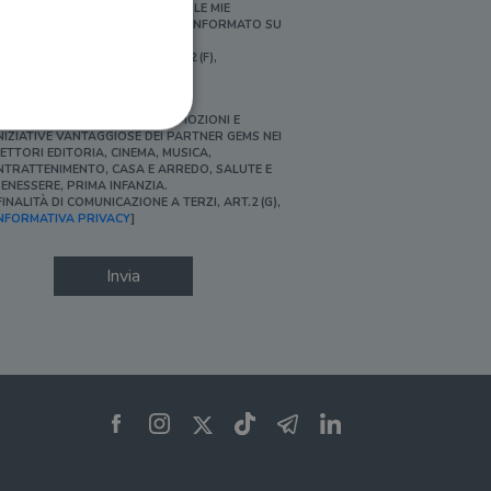
ERSONALIZZATE E IN LINEA CON LE MIE
BITUDINI DI ACQUISTO, ESSERE INFORMATO SU
ROMOZIONI E NOVITÀ.
FINALITÀ DI PROFILAZIONE, ART.2 (F),
NFORMATIVA PRIVACY]
Ì, DESIDERO ACCEDERE A PROMOZIONI E
NIZIATIVE VANTAGGIOSE DEI PARTNER GEMS NEI
ETTORI EDITORIA, CINEMA, MUSICA,
NTRATTENIMENTO, CASA E ARREDO, SALUTE E
ENESSERE, PRIMA INFANZIA.
FINALITÀ DI COMUNICAZIONE A TERZI, ART.2 (G),
ione dell'account. Il sito
NFORMATIVA PRIVACY
]
Invia
 pagina di login. Il
 Web è impostato per
sito
sito
te per il dominio corrente.