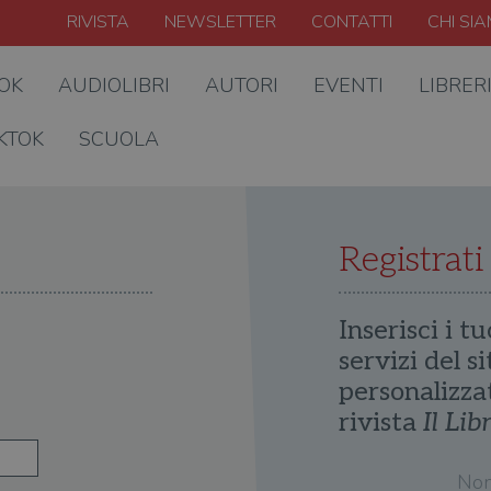
RIVISTA
NEWSLETTER
CONTATTI
CHI SI
OOK
AUDIOLIBRI
AUTORI
EVENTI
LIBRER
KTOK
SCUOLA
Registrati
Inserisci i tu
servizi del s
personalizza
rivista
Il Lib
No