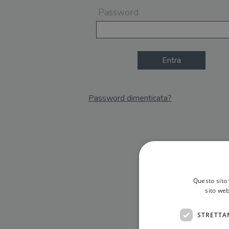
Password
Entra
Password dimenticata?
Email
Recupera Password
Questo sito 
sito web
STRETTA