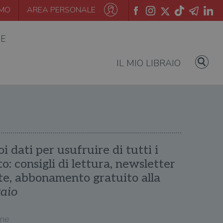
AMO
AREA PERSONALE
IE
IL MIO LIBRAIO
oi dati per usufruire di tutti i
ito: consigli di lettura, newsletter
te, abbonamento gratuito alla
raio
me