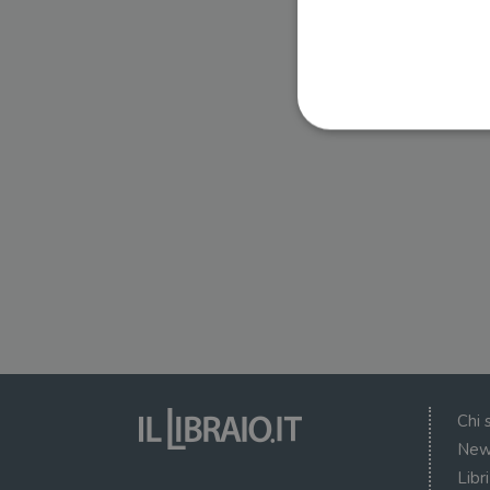
I cookie strettamente necessa
web non può essere utilizza
Nome
wordpress_test_cookie
wordpress_sec_[hash]
wordpress_logged_in_[ha
Chi 
CookieScriptConsent
New
Libr