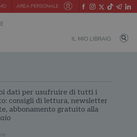
AMO
AREA PERSONALE
IE
IL MIO LIBRAIO
oi dati per usufruire di tutti i
ito: consigli di lettura, newsletter
te, abbonamento gratuito alla
raio
me