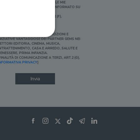
ERSONALIZZATE E IN LINEA CON LE MIE
BITUDINI DI ACQUISTO, ESSERE INFORMATO SU
ROMOZIONI E NOVITÀ.
FINALITÀ DI PROFILAZIONE, ART.2 (F),
NFORMATIVA PRIVACY]
Ì, DESIDERO ACCEDERE A PROMOZIONI E
NIZIATIVE VANTAGGIOSE DEI PARTNER GEMS NEI
ETTORI EDITORIA, CINEMA, MUSICA,
NTRATTENIMENTO, CASA E ARREDO, SALUTE E
ENESSERE, PRIMA INFANZIA.
FINALITÀ DI COMUNICAZIONE A TERZI, ART.2 (G),
ione dell'account. Il sito
NFORMATIVA PRIVACY
]
Invia
 pagina di login. Il
 Web è impostato per
sito
sito
te per il dominio corrente.