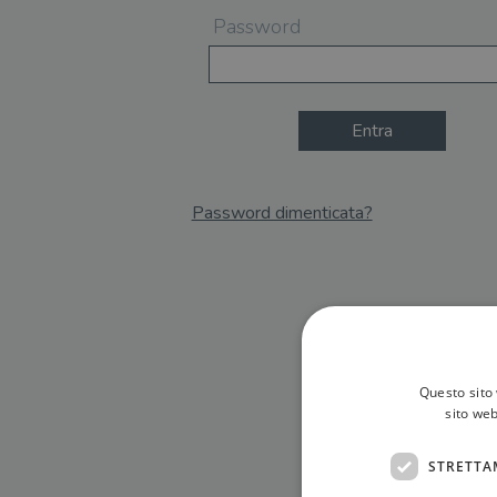
Password
Entra
Password dimenticata?
Email
Recupera Password
Questo sito 
sito web
STRETTA