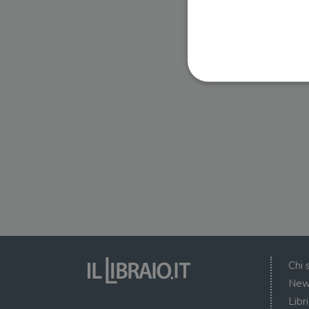
I cookie strettamente necessa
web non può essere utilizza
Nome
wordpress_test_cookie
wordpress_sec_[hash]
wordpress_logged_in_[ha
Chi 
CookieScriptConsent
New
Libr