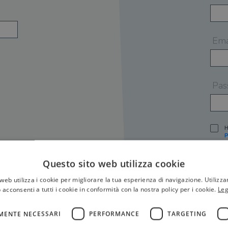
Ema
Pas
H
P
I
A
Questo sito web utilizza cookie
S
web utilizza i cookie per migliorare la tua esperienza di navigazione. Utilizza
O
P
 acconsenti a tutti i cookie in conformità con la nostra policy per i cookie.
Leg
[
P
MENTE NECESSARI
PERFORMANCE
TARGETING
S