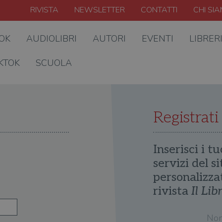
RIVISTA
NEWSLETTER
CONTATTI
CHI SI
OOK
AUDIOLIBRI
AUTORI
EVENTI
LIBRER
KTOK
SCUOLA
Registrati
Inserisci i tu
servizi del s
personalizza
rivista
Il Lib
No