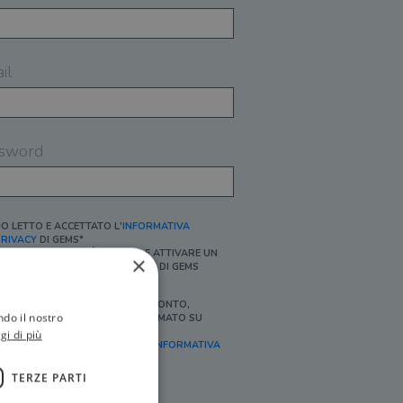
il
sword
O LETTO E ACCETTATO L'
INFORMATIVA
RIVACY
DI GEMS*
N MANCANZA NON È POSSIBILE ATTIVARE UN
×
CCOUNT E/O RICEVERE I SERVIZI DI GEMS
Ì, DESIDERO RICEVERE BUONI SCONTO,
ndo il nostro
FFERTE SPECIALI, ESSERE INFORMATO SU
ROMOZIONI E NOVITÀ.
gi di più
FINALITÀ MARKETING, ART.2 (E),
INFORMATIVA
RIVACY
]
TERZE PARTI
Ì, DESIDERO RICEVERE OFFERTE