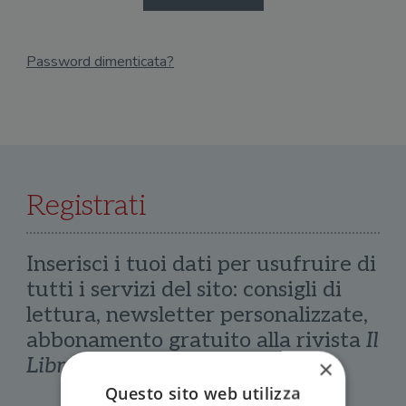
Password dimenticata?
Email
Recupera Password
Registrati
Inserisci i tuoi dati per usufruire di
tutti i servizi del sito: consigli di
lettura, newsletter personalizzate,
abbonamento gratuito alla rivista
Il
Libraio
×
Questo sito web utilizza