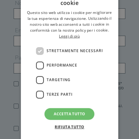
cookie
Nome
Questo sito web utilizza i cookie per migliorare
la tua esperienza di navigazione. Utilizzando il
nostro sito web acconsenti a tutti i cookie in
Email
conformità con la nostra policy per i cookie.
Leggi di più
STRETTAMENTE NECESSARI
Password
PERFORMANCE
TARGETING
HO LETTO E ACCETTATO L'
INFORMATIVA PRIVACY
DI GEMS*
IN MANCANZA NON È POSSIBILE ATTIVARE UN ACCOUNT E/O
RICEVERE I SERVIZI DI GEMS
TERZE PARTI
SÌ, DESIDERO RICEVERE BUONI SCONTO, OFFERTE SPECIALI,
ESSERE INFORMATO SU PROMOZIONI E NOVITÀ.
ACCETTA TUTTO
[FINALITÀ MARKETING, ART.2 (E),
INFORMATIVA PRIVACY
]
RIFIUTA TUTTO
SÌ, DESIDERO RICEVERE OFFERTE PERSONALIZZATE E IN
LINEA CON LE MIE ABITUDINI DI ACQUISTO, ESSERE
INFORMATO SU PROMOZIONI E NOVITÀ.