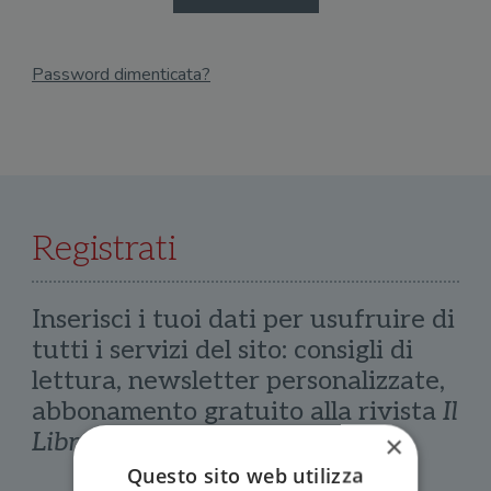
Password dimenticata?
Email
Recupera Password
Registrati
Inserisci i tuoi dati per usufruire di
tutti i servizi del sito: consigli di
lettura, newsletter personalizzate,
abbonamento gratuito alla rivista
Il
Libraio
×
Questo sito web utilizza