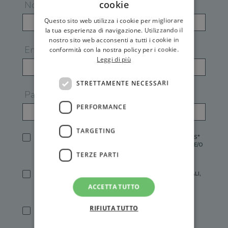
cookie
Nome
Questo sito web utilizza i cookie per migliorare
la tua esperienza di navigazione. Utilizzando il
nostro sito web acconsenti a tutti i cookie in
Email
conformità con la nostra policy per i cookie.
Leggi di più
STRETTAMENTE NECESSARI
Password
PERFORMANCE
TARGETING
HO LETTO E ACCETTATO L'
INFORMATIVA PRIVACY
DI GEMS*
IN MANCANZA NON È POSSIBILE ATTIVARE UN ACCOUNT E/O
RICEVERE I SERVIZI DI GEMS
TERZE PARTI
SÌ, DESIDERO RICEVERE BUONI SCONTO, OFFERTE SPECIALI,
ESSERE INFORMATO SU PROMOZIONI E NOVITÀ.
ACCETTA TUTTO
[FINALITÀ MARKETING, ART.2 (E),
INFORMATIVA PRIVACY
]
RIFIUTA TUTTO
SÌ, DESIDERO RICEVERE OFFERTE PERSONALIZZATE E IN
LINEA CON LE MIE ABITUDINI DI ACQUISTO, ESSERE
INFORMATO SU PROMOZIONI E NOVITÀ.