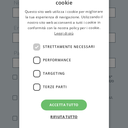
cookie
Nome
Questo sito web utilizza i cookie per migliorare
la tua esperienza di navigazione. Utilizzando il
nostro sito web acconsenti a tutti i cookie in
Email
conformità con la nostra policy per i cookie.
Leggi di più
STRETTAMENTE NECESSARI
Password
PERFORMANCE
TARGETING
HO LETTO E ACCETTATO L'
INFORMATIVA PRIVACY
DI GEMS*
IN MANCANZA NON È POSSIBILE ATTIVARE UN ACCOUNT E/O
RICEVERE I SERVIZI DI GEMS
TERZE PARTI
SÌ, DESIDERO RICEVERE BUONI SCONTO, OFFERTE SPECIALI,
ESSERE INFORMATO SU PROMOZIONI E NOVITÀ.
ACCETTA TUTTO
[FINALITÀ MARKETING, ART.2 (E),
INFORMATIVA PRIVACY
]
RIFIUTA TUTTO
SÌ, DESIDERO RICEVERE OFFERTE PERSONALIZZATE E IN
LINEA CON LE MIE ABITUDINI DI ACQUISTO, ESSERE
INFORMATO SU PROMOZIONI E NOVITÀ.