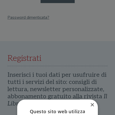
Password dimenticata?
Email
Recupera Password
Registrati
Inserisci i tuoi dati per usufruire di
tutti i servizi del sito: consigli di
lettura, newsletter personalizzate,
abbonamento gratuito alla rivista
Il
Libraio
×
Questo sito web utilizza