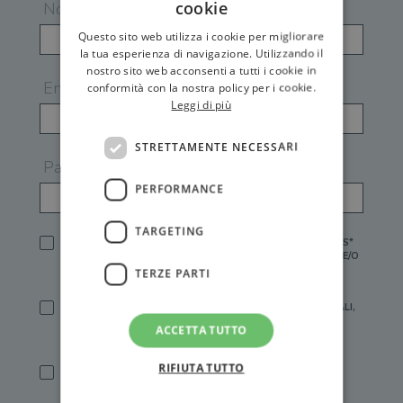
cookie
Nome
Questo sito web utilizza i cookie per migliorare
la tua esperienza di navigazione. Utilizzando il
nostro sito web acconsenti a tutti i cookie in
Email
conformità con la nostra policy per i cookie.
Leggi di più
STRETTAMENTE NECESSARI
Password
PERFORMANCE
TARGETING
HO LETTO E ACCETTATO L'
INFORMATIVA PRIVACY
DI GEMS*
IN MANCANZA NON È POSSIBILE ATTIVARE UN ACCOUNT E/O
RICEVERE I SERVIZI DI GEMS
TERZE PARTI
SÌ, DESIDERO RICEVERE BUONI SCONTO, OFFERTE SPECIALI,
ESSERE INFORMATO SU PROMOZIONI E NOVITÀ.
ACCETTA TUTTO
[FINALITÀ MARKETING, ART.2 (E),
INFORMATIVA PRIVACY
]
RIFIUTA TUTTO
SÌ, DESIDERO RICEVERE OFFERTE PERSONALIZZATE E IN
LINEA CON LE MIE ABITUDINI DI ACQUISTO, ESSERE
INFORMATO SU PROMOZIONI E NOVITÀ.