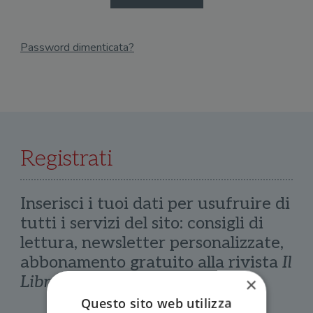
Password dimenticata?
Email
Recupera Password
Registrati
Inserisci i tuoi dati per usufruire di
tutti i servizi del sito: consigli di
lettura, newsletter personalizzate,
abbonamento gratuito alla rivista
Il
Libraio
×
Questo sito web utilizza