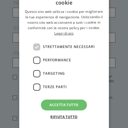
cookie
Nome
Questo sito web utilizza i cookie per migliorare
la tua esperienza di navigazione. Utilizzando il
nostro sito web acconsenti a tutti i cookie in
Email
conformità con la nostra policy per i cookie.
Leggi di più
STRETTAMENTE NECESSARI
Password
PERFORMANCE
TARGETING
HO LETTO E ACCETTATO L'
INFORMATIVA PRIVACY
DI GEMS*
IN MANCANZA NON È POSSIBILE ATTIVARE UN ACCOUNT E/O
RICEVERE I SERVIZI DI GEMS
TERZE PARTI
SÌ, DESIDERO RICEVERE BUONI SCONTO, OFFERTE SPECIALI,
ESSERE INFORMATO SU PROMOZIONI E NOVITÀ.
ACCETTA TUTTO
[FINALITÀ MARKETING, ART.2 (E),
INFORMATIVA PRIVACY
]
RIFIUTA TUTTO
SÌ, DESIDERO RICEVERE OFFERTE PERSONALIZZATE E IN
LINEA CON LE MIE ABITUDINI DI ACQUISTO, ESSERE
INFORMATO SU PROMOZIONI E NOVITÀ.