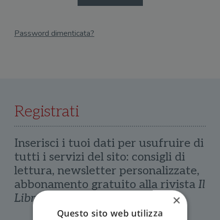
Password dimenticata?
Email
Recupera Password
Registrati
Inserisci i tuoi dati per usufruire di
tutti i servizi del sito: consigli di
lettura, newsletter personalizzate,
abbonamento gratuito alla rivista
Il
Libraio
×
Questo sito web utilizza