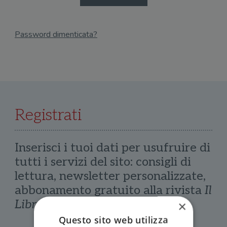
Password dimenticata?
Email
Recupera Password
Registrati
Inserisci i tuoi dati per usufruire di
tutti i servizi del sito: consigli di
lettura, newsletter personalizzate,
abbonamento gratuito alla rivista
Il
Libraio
×
Questo sito web utilizza