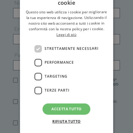
cookie
Nome
Questo sito web utilizza i cookie per migliorare
la tua esperienza di navigazione. Utilizzando il
nostro sito web acconsenti a tutti i cookie in
Email
conformità con la nostra policy per i cookie.
Leggi di più
STRETTAMENTE NECESSARI
Password
PERFORMANCE
TARGETING
HO LETTO E ACCETTATO L'
INFORMATIVA PRIVACY
DI GEMS*
IN MANCANZA NON È POSSIBILE ATTIVARE UN ACCOUNT E/O
RICEVERE I SERVIZI DI GEMS
TERZE PARTI
SÌ, DESIDERO RICEVERE BUONI SCONTO, OFFERTE SPECIALI,
ESSERE INFORMATO SU PROMOZIONI E NOVITÀ.
ACCETTA TUTTO
[FINALITÀ MARKETING, ART.2 (E),
INFORMATIVA PRIVACY
]
RIFIUTA TUTTO
SÌ, DESIDERO RICEVERE OFFERTE PERSONALIZZATE E IN
LINEA CON LE MIE ABITUDINI DI ACQUISTO, ESSERE
INFORMATO SU PROMOZIONI E NOVITÀ.