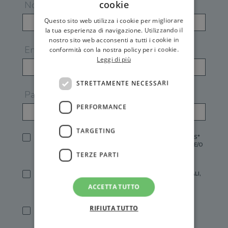
cookie
Nome
Questo sito web utilizza i cookie per migliorare
la tua esperienza di navigazione. Utilizzando il
nostro sito web acconsenti a tutti i cookie in
Email
conformità con la nostra policy per i cookie.
Leggi di più
STRETTAMENTE NECESSARI
Password
PERFORMANCE
TARGETING
HO LETTO E ACCETTATO L'
INFORMATIVA PRIVACY
DI GEMS*
IN MANCANZA NON È POSSIBILE ATTIVARE UN ACCOUNT E/O
RICEVERE I SERVIZI DI GEMS
TERZE PARTI
SÌ, DESIDERO RICEVERE BUONI SCONTO, OFFERTE SPECIALI,
ESSERE INFORMATO SU PROMOZIONI E NOVITÀ.
ACCETTA TUTTO
[FINALITÀ MARKETING, ART.2 (E),
INFORMATIVA PRIVACY
]
RIFIUTA TUTTO
SÌ, DESIDERO RICEVERE OFFERTE PERSONALIZZATE E IN
LINEA CON LE MIE ABITUDINI DI ACQUISTO, ESSERE
INFORMATO SU PROMOZIONI E NOVITÀ.