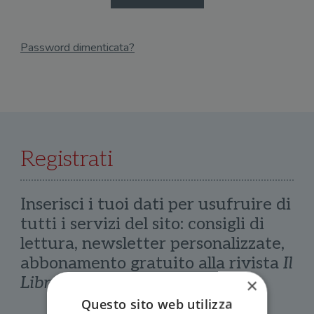
Password dimenticata?
Email
Recupera Password
Registrati
Inserisci i tuoi dati per usufruire di
tutti i servizi del sito: consigli di
lettura, newsletter personalizzate,
abbonamento gratuito alla rivista
Il
Libraio
×
Questo sito web utilizza