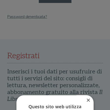
Password dimenticata?
Email
Recupera Password
Registrati
Inserisci i tuoi dati per usufruire di
tutti i servizi del sito: consigli di
lettura, newsletter personalizzate,
abbonamento gratuito alla rivista
Il
Libraio
×
Questo sito web utilizza