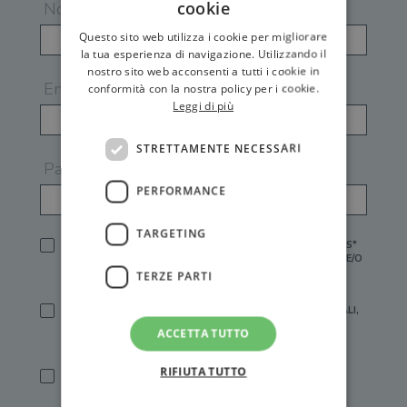
cookie
Nome
Questo sito web utilizza i cookie per migliorare
la tua esperienza di navigazione. Utilizzando il
nostro sito web acconsenti a tutti i cookie in
Email
conformità con la nostra policy per i cookie.
Leggi di più
STRETTAMENTE NECESSARI
Password
PERFORMANCE
TARGETING
HO LETTO E ACCETTATO L'
INFORMATIVA PRIVACY
DI GEMS*
IN MANCANZA NON È POSSIBILE ATTIVARE UN ACCOUNT E/O
RICEVERE I SERVIZI DI GEMS
TERZE PARTI
SÌ, DESIDERO RICEVERE BUONI SCONTO, OFFERTE SPECIALI,
ESSERE INFORMATO SU PROMOZIONI E NOVITÀ.
ACCETTA TUTTO
[FINALITÀ MARKETING, ART.2 (E),
INFORMATIVA PRIVACY
]
RIFIUTA TUTTO
SÌ, DESIDERO RICEVERE OFFERTE PERSONALIZZATE E IN
LINEA CON LE MIE ABITUDINI DI ACQUISTO, ESSERE
INFORMATO SU PROMOZIONI E NOVITÀ.