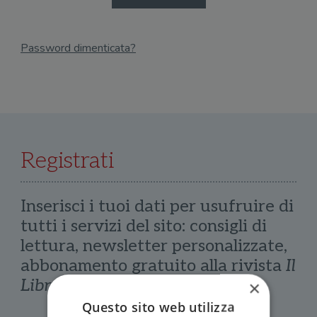
Password dimenticata?
Email
Recupera Password
Registrati
Inserisci i tuoi dati per usufruire di
tutti i servizi del sito: consigli di
lettura, newsletter personalizzate,
abbonamento gratuito alla rivista
Il
Libraio
×
Questo sito web utilizza