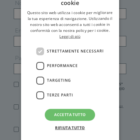
cookie
Nome
Questo sito web utilizza i cookie per migliorare
la tua esperienza di navigazione. Utilizzando il
nostro sito web acconsenti a tutti i cookie in
Email
conformità con la nostra policy per i cookie.
Leggi di più
STRETTAMENTE NECESSARI
Password
PERFORMANCE
TARGETING
HO LETTO E ACCETTATO L'
INFORMATIVA PRIVACY
DI GEMS*
IN MANCANZA NON È POSSIBILE ATTIVARE UN ACCOUNT E/O
RICEVERE I SERVIZI DI GEMS
TERZE PARTI
SÌ, DESIDERO RICEVERE BUONI SCONTO, OFFERTE SPECIALI,
ESSERE INFORMATO SU PROMOZIONI E NOVITÀ.
ACCETTA TUTTO
[FINALITÀ MARKETING, ART.2 (E),
INFORMATIVA PRIVACY
]
RIFIUTA TUTTO
SÌ, DESIDERO RICEVERE OFFERTE PERSONALIZZATE E IN
LINEA CON LE MIE ABITUDINI DI ACQUISTO, ESSERE
INFORMATO SU PROMOZIONI E NOVITÀ.