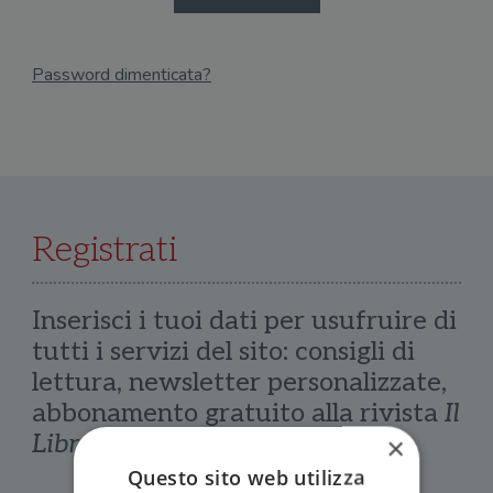
Password dimenticata?
Email
Recupera Password
Registrati
Inserisci i tuoi dati per usufruire di
tutti i servizi del sito: consigli di
lettura, newsletter personalizzate,
abbonamento gratuito alla rivista
Il
Libraio
×
Questo sito web utilizza