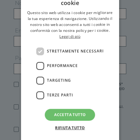
cookie
Nome
Questo sito web utilizza i cookie per migliorare
la tua esperienza di navigazione. Utilizzando il
nostro sito web acconsenti a tutti i cookie in
Email
conformità con la nostra policy per i cookie.
Leggi di più
STRETTAMENTE NECESSARI
Password
PERFORMANCE
TARGETING
HO LETTO E ACCETTATO L'
INFORMATIVA PRIVACY
DI GEMS*
IN MANCANZA NON È POSSIBILE ATTIVARE UN ACCOUNT E/O
RICEVERE I SERVIZI DI GEMS
TERZE PARTI
SÌ, DESIDERO RICEVERE BUONI SCONTO, OFFERTE SPECIALI,
ESSERE INFORMATO SU PROMOZIONI E NOVITÀ.
ACCETTA TUTTO
[FINALITÀ MARKETING, ART.2 (E),
INFORMATIVA PRIVACY
]
RIFIUTA TUTTO
SÌ, DESIDERO RICEVERE OFFERTE PERSONALIZZATE E IN
LINEA CON LE MIE ABITUDINI DI ACQUISTO, ESSERE
INFORMATO SU PROMOZIONI E NOVITÀ.