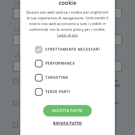
cookie
Nome
Questo sito web utilizza i cookie per migliorare
la tua esperienza di navigazione. Utilizzando il
nostro sito web acconsenti a tutti i cookie in
Email
conformità con la nostra policy per i cookie.
Leggi di più
STRETTAMENTE NECESSARI
Password
PERFORMANCE
TARGETING
HO LETTO E ACCETTATO L'
INFORMATIVA PRIVACY
DI GEMS*
IN MANCANZA NON È POSSIBILE ATTIVARE UN ACCOUNT E/O
RICEVERE I SERVIZI DI GEMS
TERZE PARTI
SÌ, DESIDERO RICEVERE BUONI SCONTO, OFFERTE SPECIALI,
ESSERE INFORMATO SU PROMOZIONI E NOVITÀ.
ACCETTA TUTTO
[FINALITÀ MARKETING, ART.2 (E),
INFORMATIVA PRIVACY
]
RIFIUTA TUTTO
SÌ, DESIDERO RICEVERE OFFERTE PERSONALIZZATE E IN
LINEA CON LE MIE ABITUDINI DI ACQUISTO, ESSERE
INFORMATO SU PROMOZIONI E NOVITÀ.