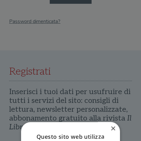
Password dimenticata?
Email
Recupera Password
Registrati
Inserisci i tuoi dati per usufruire di
tutti i servizi del sito: consigli di
lettura, newsletter personalizzate,
abbonamento gratuito alla rivista
Il
Libraio
×
Questo sito web utilizza