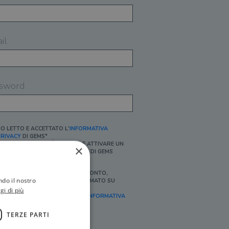
il
sword
O LETTO E ACCETTATO L'
INFORMATIVA
RIVACY
DI GEMS*
N MANCANZA NON È POSSIBILE ATTIVARE UN
×
CCOUNT E/O RICEVERE I SERVIZI DI GEMS
Ì, DESIDERO RICEVERE BUONI SCONTO,
ndo il nostro
FFERTE SPECIALI, ESSERE INFORMATO SU
ROMOZIONI E NOVITÀ.
gi di più
FINALITÀ MARKETING, ART.2 (E),
INFORMATIVA
RIVACY
]
TERZE PARTI
Ì, DESIDERO RICEVERE OFFERTE