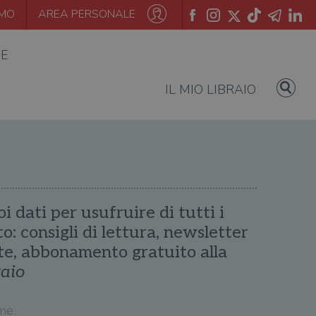
AMO
AREA PERSONALE
IE
IL MIO LIBRAIO
oi dati per usufruire di tutti i
ito: consigli di lettura, newsletter
te, abbonamento gratuito alla
raio
me