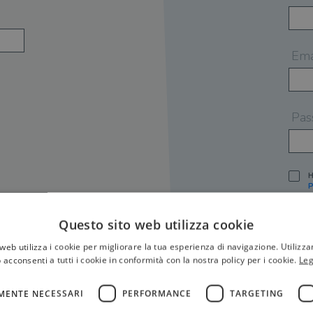
Ema
Pas
H
P
I
A
Questo sito web utilizza cookie
S
web utilizza i cookie per migliorare la tua esperienza di navigazione. Utilizza
O
P
 acconsenti a tutti i cookie in conformità con la nostra policy per i cookie.
Leg
[
P
MENTE NECESSARI
PERFORMANCE
TARGETING
S