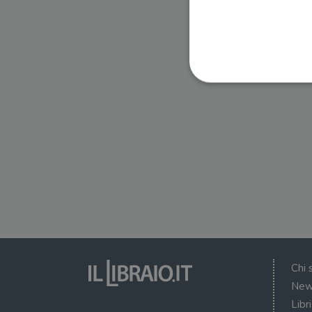
I cookie strettamente necessa
web non può essere utilizza
Nome
wordpress_test_cookie
wordpress_sec_[hash]
wordpress_logged_in_[ha
Chi 
CookieScriptConsent
New
Libr