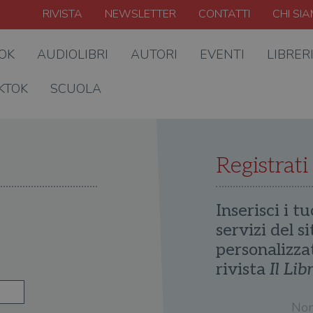
RIVISTA
NEWSLETTER
CONTATTI
CHI SI
OOK
AUDIOLIBRI
AUTORI
EVENTI
LIBRER
KTOK
SCUOLA
Registrati
Inserisci i tu
servizi del s
personalizza
rivista
Il Lib
No