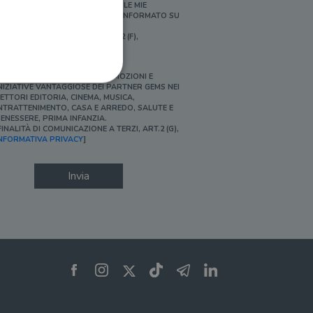
ERSONALIZZATE E IN LINEA CON LE MIE
BITUDINI DI ACQUISTO, ESSERE INFORMATO SU
ROMOZIONI E NOVITÀ.
FINALITÀ DI PROFILAZIONE, ART.2 (F),
NFORMATIVA PRIVACY]
Ì, DESIDERO ACCEDERE A PROMOZIONI E
NIZIATIVE VANTAGGIOSE DEI PARTNER GEMS NEI
ETTORI EDITORIA, CINEMA, MUSICA,
NTRATTENIMENTO, CASA E ARREDO, SALUTE E
ENESSERE, PRIMA INFANZIA.
FINALITÀ DI COMUNICAZIONE A TERZI, ART.2 (G),
ione dell'account. Il sito
NFORMATIVA PRIVACY
]
Invia
 pagina di login. Il
 Web è impostato per
sito
sito
te per il dominio corrente.