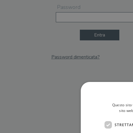
Password
Entra
Password dimenticata?
Email
Recupera Password
Questo sito 
sito web
STRETTA