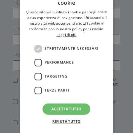
cookie
Nome
Questo sito web utilizza i cookie per migliorare
la tua esperienza di navigazione. Utilizzando il
nostro sito web acconsenti a tutti i cookie in
Email
conformità con la nostra policy per i cookie.
Leggi di più
STRETTAMENTE NECESSARI
Password
PERFORMANCE
TARGETING
HO LETTO E ACCETTATO L'
INFORMATIVA PRIVACY
DI GEMS*
IN MANCANZA NON È POSSIBILE ATTIVARE UN ACCOUNT E/O
RICEVERE I SERVIZI DI GEMS
TERZE PARTI
SÌ, DESIDERO RICEVERE BUONI SCONTO, OFFERTE SPECIALI,
ESSERE INFORMATO SU PROMOZIONI E NOVITÀ.
ACCETTA TUTTO
[FINALITÀ MARKETING, ART.2 (E),
INFORMATIVA PRIVACY
]
RIFIUTA TUTTO
SÌ, DESIDERO RICEVERE OFFERTE PERSONALIZZATE E IN
LINEA CON LE MIE ABITUDINI DI ACQUISTO, ESSERE
INFORMATO SU PROMOZIONI E NOVITÀ.