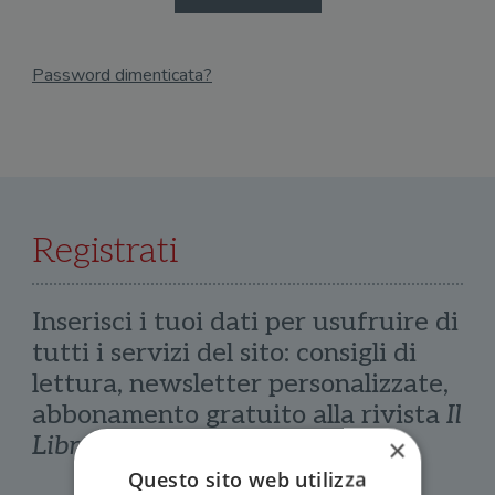
Password dimenticata?
Email
Recupera Password
Registrati
Inserisci i tuoi dati per usufruire di
tutti i servizi del sito: consigli di
lettura, newsletter personalizzate,
abbonamento gratuito alla rivista
Il
Libraio
×
Questo sito web utilizza