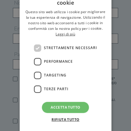
cookie
Nome
Questo sito web utilizza i cookie per migliorare
la tua esperienza di navigazione. Utilizzando il
nostro sito web acconsenti a tutti i cookie in
Email
conformità con la nostra policy per i cookie.
Leggi di più
STRETTAMENTE NECESSARI
Password
PERFORMANCE
TARGETING
HO LETTO E ACCETTATO L'
INFORMATIVA PRIVACY
DI GEMS*
IN MANCANZA NON È POSSIBILE ATTIVARE UN ACCOUNT E/O
RICEVERE I SERVIZI DI GEMS
TERZE PARTI
SÌ, DESIDERO RICEVERE BUONI SCONTO, OFFERTE SPECIALI,
ESSERE INFORMATO SU PROMOZIONI E NOVITÀ.
ACCETTA TUTTO
[FINALITÀ MARKETING, ART.2 (E),
INFORMATIVA PRIVACY
]
RIFIUTA TUTTO
SÌ, DESIDERO RICEVERE OFFERTE PERSONALIZZATE E IN
LINEA CON LE MIE ABITUDINI DI ACQUISTO, ESSERE
INFORMATO SU PROMOZIONI E NOVITÀ.