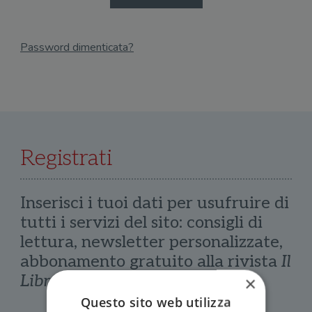
Password dimenticata?
Email
Recupera Password
Registrati
Inserisci i tuoi dati per usufruire di
tutti i servizi del sito: consigli di
lettura, newsletter personalizzate,
abbonamento gratuito alla rivista
Il
Libraio
×
Questo sito web utilizza