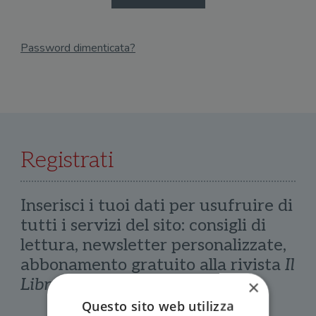
Password dimenticata?
Email
Recupera Password
Registrati
Inserisci i tuoi dati per usufruire di
tutti i servizi del sito: consigli di
lettura, newsletter personalizzate,
abbonamento gratuito alla rivista
Il
Libraio
×
Questo sito web utilizza