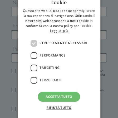
cookie
Nome
Questo sito web utilizza i cookie per migliorare
la tua esperienza di navigazione. Utilizzando il
nostro sito web acconsenti a tutti i cookie in
Email
conformità con la nostra policy per i cookie.
Leggi di più
STRETTAMENTE NECESSARI
Password
PERFORMANCE
TARGETING
HO LETTO E ACCETTATO L'
INFORMATIVA PRIVACY
DI GEMS*
IN MANCANZA NON È POSSIBILE ATTIVARE UN ACCOUNT E/O
RICEVERE I SERVIZI DI GEMS
TERZE PARTI
SÌ, DESIDERO RICEVERE BUONI SCONTO, OFFERTE SPECIALI,
ESSERE INFORMATO SU PROMOZIONI E NOVITÀ.
ACCETTA TUTTO
[FINALITÀ MARKETING, ART.2 (E),
INFORMATIVA PRIVACY
]
RIFIUTA TUTTO
SÌ, DESIDERO RICEVERE OFFERTE PERSONALIZZATE E IN
LINEA CON LE MIE ABITUDINI DI ACQUISTO, ESSERE
INFORMATO SU PROMOZIONI E NOVITÀ.