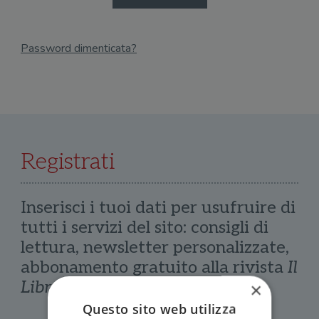
Password dimenticata?
Email
Recupera Password
Registrati
Inserisci i tuoi dati per usufruire di
tutti i servizi del sito: consigli di
lettura, newsletter personalizzate,
abbonamento gratuito alla rivista
Il
Libraio
×
Questo sito web utilizza