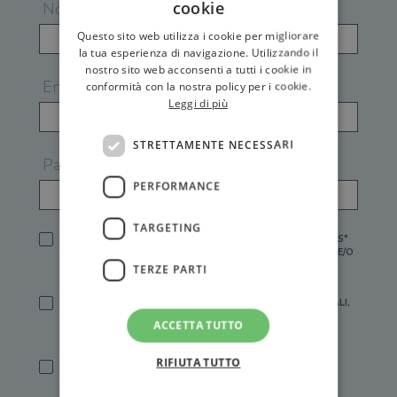
cookie
Nome
Questo sito web utilizza i cookie per migliorare
la tua esperienza di navigazione. Utilizzando il
nostro sito web acconsenti a tutti i cookie in
Email
conformità con la nostra policy per i cookie.
Leggi di più
STRETTAMENTE NECESSARI
Password
PERFORMANCE
TARGETING
HO LETTO E ACCETTATO L'
INFORMATIVA PRIVACY
DI GEMS*
IN MANCANZA NON È POSSIBILE ATTIVARE UN ACCOUNT E/O
RICEVERE I SERVIZI DI GEMS
TERZE PARTI
SÌ, DESIDERO RICEVERE BUONI SCONTO, OFFERTE SPECIALI,
ESSERE INFORMATO SU PROMOZIONI E NOVITÀ.
ACCETTA TUTTO
[FINALITÀ MARKETING, ART.2 (E),
INFORMATIVA PRIVACY
]
RIFIUTA TUTTO
SÌ, DESIDERO RICEVERE OFFERTE PERSONALIZZATE E IN
LINEA CON LE MIE ABITUDINI DI ACQUISTO, ESSERE
INFORMATO SU PROMOZIONI E NOVITÀ.