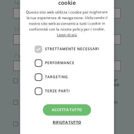
cookie
Nome
Questo sito web utilizza i cookie per migliorare
la tua esperienza di navigazione. Utilizzando il
nostro sito web acconsenti a tutti i cookie in
Email
conformità con la nostra policy per i cookie.
Leggi di più
STRETTAMENTE NECESSARI
Password
PERFORMANCE
TARGETING
HO LETTO E ACCETTATO L'
INFORMATIVA PRIVACY
DI GEMS*
IN MANCANZA NON È POSSIBILE ATTIVARE UN ACCOUNT E/O
RICEVERE I SERVIZI DI GEMS
TERZE PARTI
SÌ, DESIDERO RICEVERE BUONI SCONTO, OFFERTE SPECIALI,
ESSERE INFORMATO SU PROMOZIONI E NOVITÀ.
ACCETTA TUTTO
[FINALITÀ MARKETING, ART.2 (E),
INFORMATIVA PRIVACY
]
RIFIUTA TUTTO
SÌ, DESIDERO RICEVERE OFFERTE PERSONALIZZATE E IN
LINEA CON LE MIE ABITUDINI DI ACQUISTO, ESSERE
INFORMATO SU PROMOZIONI E NOVITÀ.