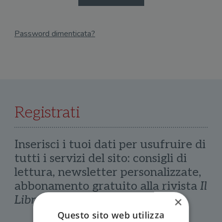
Password dimenticata?
Email
Recupera Password
Registrati
Inserisci i tuoi dati per usufruire di
tutti i servizi del sito: consigli di
lettura, newsletter personalizzate,
abbonamento gratuito alla rivista
Il
Libraio
×
Questo sito web utilizza