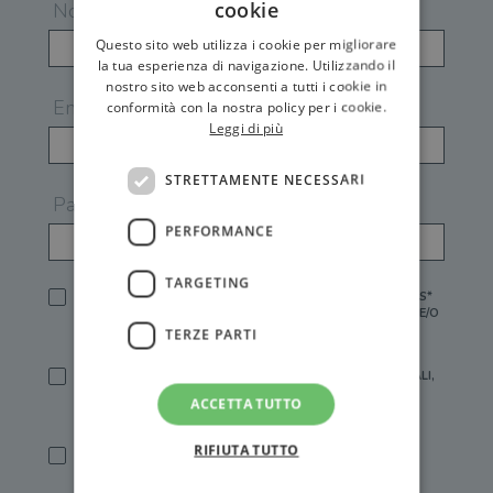
cookie
Nome
Questo sito web utilizza i cookie per migliorare
la tua esperienza di navigazione. Utilizzando il
nostro sito web acconsenti a tutti i cookie in
Email
conformità con la nostra policy per i cookie.
Leggi di più
STRETTAMENTE NECESSARI
Password
PERFORMANCE
TARGETING
HO LETTO E ACCETTATO L'
INFORMATIVA PRIVACY
DI GEMS*
IN MANCANZA NON È POSSIBILE ATTIVARE UN ACCOUNT E/O
RICEVERE I SERVIZI DI GEMS
TERZE PARTI
SÌ, DESIDERO RICEVERE BUONI SCONTO, OFFERTE SPECIALI,
ESSERE INFORMATO SU PROMOZIONI E NOVITÀ.
ACCETTA TUTTO
[FINALITÀ MARKETING, ART.2 (E),
INFORMATIVA PRIVACY
]
RIFIUTA TUTTO
SÌ, DESIDERO RICEVERE OFFERTE PERSONALIZZATE E IN
LINEA CON LE MIE ABITUDINI DI ACQUISTO, ESSERE
INFORMATO SU PROMOZIONI E NOVITÀ.