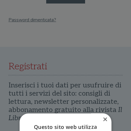
Password dimenticata?
Email
Recupera Password
Registrati
Inserisci i tuoi dati per usufruire di
tutti i servizi del sito: consigli di
lettura, newsletter personalizzate,
abbonamento gratuito alla rivista
Il
Libraio
×
Questo sito web utilizza