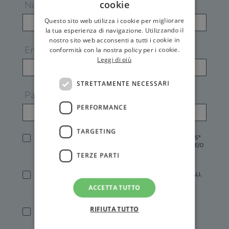
cookie
Nome
Questo sito web utilizza i cookie per migliorare
la tua esperienza di navigazione. Utilizzando il
nostro sito web acconsenti a tutti i cookie in
Email
conformità con la nostra policy per i cookie.
Leggi di più
STRETTAMENTE NECESSARI
Password
PERFORMANCE
TARGETING
HO LETTO E ACCETTATO L'
INFORMATIVA PRIVACY
DI GEMS*
IN MANCANZA NON È POSSIBILE ATTIVARE UN ACCOUNT E/O
RICEVERE I SERVIZI DI GEMS
TERZE PARTI
SÌ, DESIDERO RICEVERE BUONI SCONTO, OFFERTE SPECIALI,
ESSERE INFORMATO SU PROMOZIONI E NOVITÀ.
ACCETTA TUTTO
[FINALITÀ MARKETING, ART.2 (E),
INFORMATIVA PRIVACY
]
RIFIUTA TUTTO
SÌ, DESIDERO RICEVERE OFFERTE PERSONALIZZATE E IN
LINEA CON LE MIE ABITUDINI DI ACQUISTO, ESSERE
INFORMATO SU PROMOZIONI E NOVITÀ.