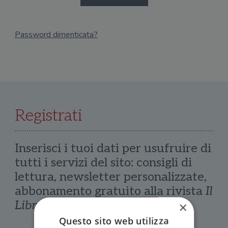
Password dimenticata?
Email
Recupera Password
Registrati
Inserisci i tuoi dati per usufruire di
tutti i servizi del sito: consigli di
lettura, newsletter personalizzate,
abbonamento gratuito alla rivista
Il
Libraio
×
Questo sito web utilizza