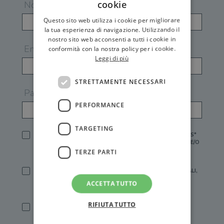
cookie
Nome
Questo sito web utilizza i cookie per migliorare
la tua esperienza di navigazione. Utilizzando il
nostro sito web acconsenti a tutti i cookie in
Email
conformità con la nostra policy per i cookie.
Leggi di più
STRETTAMENTE NECESSARI
Password
PERFORMANCE
TARGETING
HO LETTO E ACCETTATO L'
INFORMATIVA PRIVACY
DI GEMS*
IN MANCANZA NON È POSSIBILE ATTIVARE UN ACCOUNT E/O
RICEVERE I SERVIZI DI GEMS
TERZE PARTI
SÌ, DESIDERO RICEVERE BUONI SCONTO, OFFERTE SPECIALI,
ESSERE INFORMATO SU PROMOZIONI E NOVITÀ.
ACCETTA TUTTO
[FINALITÀ MARKETING, ART.2 (E),
INFORMATIVA PRIVACY
]
RIFIUTA TUTTO
SÌ, DESIDERO RICEVERE OFFERTE PERSONALIZZATE E IN
LINEA CON LE MIE ABITUDINI DI ACQUISTO, ESSERE
INFORMATO SU PROMOZIONI E NOVITÀ.