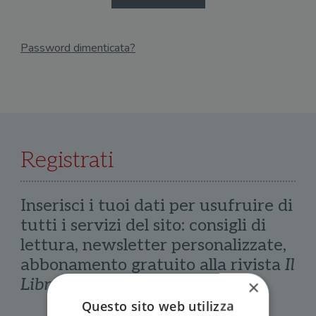
Password dimenticata?
Email
Recupera Password
Registrati
Inserisci i tuoi dati per usufruire di
tutti i servizi del sito: consigli di
lettura, newsletter personalizzate,
abbonamento gratuito alla rivista
Il
Libraio
×
Questo sito web utilizza