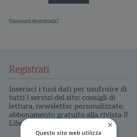
Password dimenticata?
Email
Recupera Password
Registrati
Inserisci i tuoi dati per usufruire di
tutti i servizi del sito: consigli di
lettura, newsletter personalizzate,
abbonamento gratuito alla rivista
Il
Libraio
×
Questo sito web utilizza